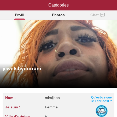
jewelsbydurrani
Catégories
Profil
Photos
Chat
jewelsbydurrani
Nom :
mimijoon
Qu’est-ce que
le FanBoost ?
Je suis :
Femme
Ville d’origine :
V