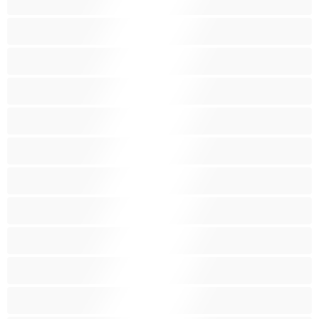
Fetiche
Fumeuses
Gros cul
Gros seins
Gros Seins
Grosses
Indienne
Jeunes 18+
Jouets sexuels
Latinas