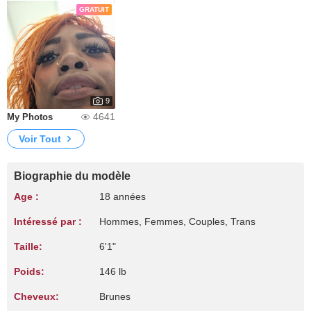
GRATUIT
9
4641
My Photos
Voir Tout
Biographie du modèle
Age :
18 années
Intéressé par :
Hommes, Femmes, Couples, Trans
Taille:
6'1"
Poids:
146 lb
Cheveux:
Brunes