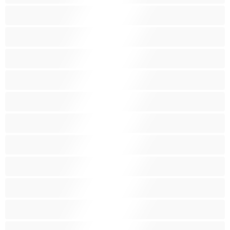
Blanches
Blondes
Bondage
Brunes
Chattes poilues
Chattes rasées
Enceintes
Etudiantes
Femmes au Foyer
Femmes fontaines
Femmes mûres