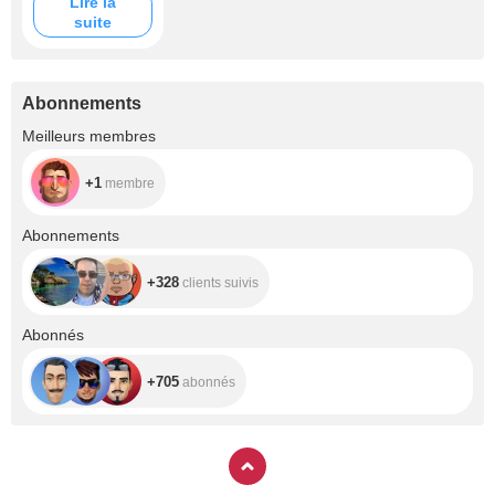
Lire la
suite
Abonnements
+1
Meilleurs membres
+1
membre
+328
Abonnements
+328
clients suivis
+705
Abonnés
+705
abonnés