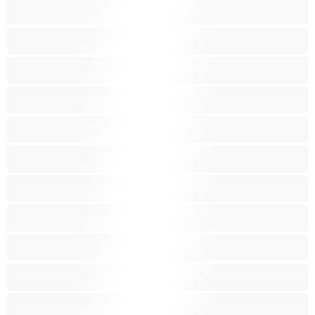
Les as du chat privé
Lesbiennes
Minettes
Musclé
Petite
Petits seins
Pornstar
Rousses
Seins moyens
Sexe en Groupe
Vieilles