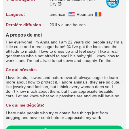
City 😈
Langues :
american
Roumain
Dernière diffusion :
20 il y a une heures
A propos de moi
Hey everyone! I'm Anna and I am 22 years old, people say I'm a
little cutie and a real sugar babe! 🥰 I've got the looks and the
attitude to match. I love to dress up and feel sexy! I like a real
gentleman who's not afraid to spoil his baby girl. I know how to
work it and I'm not afraid to get down and naughty. I'm the
complete package and I'm sure to drive you wild and fulfil all
your dreams and desires!
Ce qui m'excite:
I love treats, flowers and nature overall, always eager to learn
more about how to protect it. I adore animals, they are so cute. I
like jewelry and fashion, but I think every woman does so. I
don`t know much about them, but I can appreciate beautiful
cars. Let me know what your passions are and we will have so
much fun, don't you think?I like to let things happen, without
rushing or pushing. We all have our limits, but I am sure we can
Ce qui me dégoûte:
find a way to share amazing moments together, don`t you
I hate rude people who try to obtain free things just from
think?/ I hate one minute guys, I am the type of woman who
begging and never contribute or appreciate my work
loves to take her time in reaching the absolute sublime pleasure.