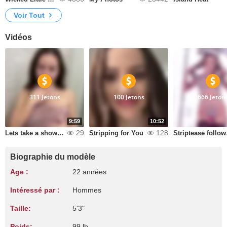
Voir Tout
Vidéos
311 Jetons
100 Jetons
666 Jeton
9:59
10:52
29
128
Lets take a shower together
Stripping for You
Strip
Biographie du modèle
Age :
22 années
Intéressé par :
Hommes
Taille:
5'3"
Poids:
99 lb