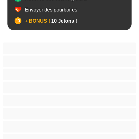
Envoyer des pourboires
+ BONUS !
10 Jetons !
Anal
Arabe
Asiatique
Belles et rondes
Blacks
Blanches
Blondes
Bondage