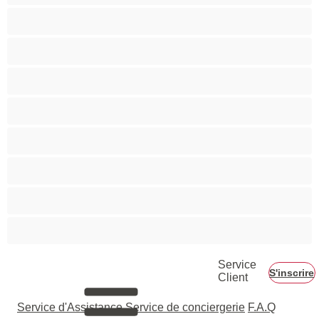
Musclé
Petite
Petits seins
Pornstar
Rousses
Seins moyens
Sexe en Groupe
Vieilles
Service
S'inscrire
Client
Service d'Assistance
Service de conciergerie
F.A.Q