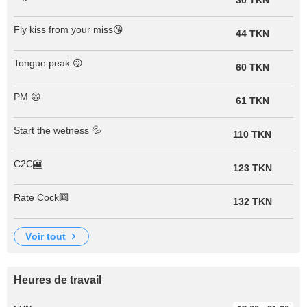
30 TKN
Fly kiss from your miss😘
44 TKN
Tongue peak 😜
60 TKN
PM 😁
61 TKN
Start the wetness 💦
110 TKN
C2C🎦
123 TKN
Rate Cock🔟
132 TKN
voir tout
Heures de travail