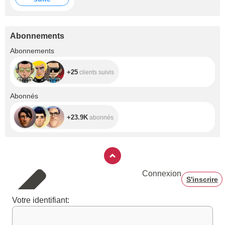
wished to have a
vacantion there
and explore all
amazing places !
Abonnements
+25
Abonnements
+25
clients suivis
+23.9K
Abonnés
+23.9K
abonnés
Connexion
S'inscrire
Votre identifiant: