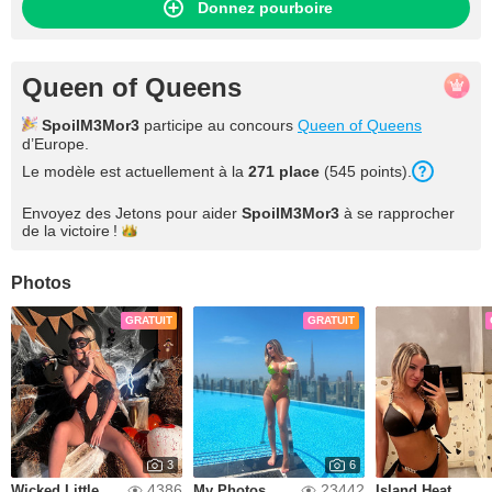
Donnez pourboire
Queen of Queens
SpoilM3Mor3
participe au concours
Queen of Queens
d’Europe.
Le modèle est actuellement à la
271 place
(545 points).
Envoyez des Jetons pour aider
SpoilM3Mor3
à se rapprocher
de la
victoire !
Photos
GRATUIT
GRATUIT
3
6
4386
23442
Wicked Little Treat🎃👻
My Photos
Island Heat