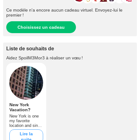
Ce modèle n'a encore aucun cadeau virtuel. Envoyez-lui le
premier !
Choisissez un cadeau
Liste de souhaits de
Aidez
SpoilM3Mor3
à réaliser un vœu !
New York
Vacation?
New York is one
my favorite
location and since
I saw this city in
Lire la
the movie "New
suite
York : Taxi" , I